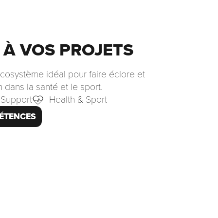
 À VOS PROJETS
osystème idéal pour faire éclore et
dans la santé et le sport.
Support
Health & Sport
ÉTENCES