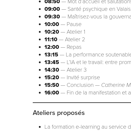
08:50
— Mot d’accueil et salutatio
09:00
— Santé psychique en Valais e
09:30
— Maîtrisez-vous la gouverna
10:00
— Pause
10:20
— Atelier 1
11:10
— Atelier 2
12:00
— Repas
13:15
— La performance soutenable: 
13:45
— L’IA et le travail: entre pr
14:30
— Atelier 3
15:20
— Invité surprise
15:50
— Conclusion —
Catherine M
16:00
— Fin de la manifestation et ap
Ateliers proposés
La formation e-learning au service 