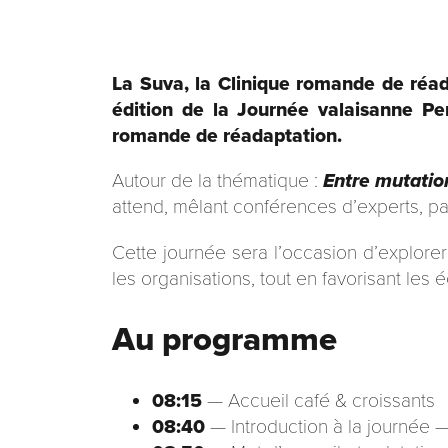
La Suva, la Clinique romande de réada
édition de la Journée valaisanne Pe
romande de réadaptation.
Autour de la thématique :
Entre mutation
attend, mêlant conférences d’experts, par
Cette journée sera l’occasion d’explorer 
les organisations, tout en favorisant les
Au programme
08:15
— Accueil café & croissants
08:40
— Introduction à la journée 