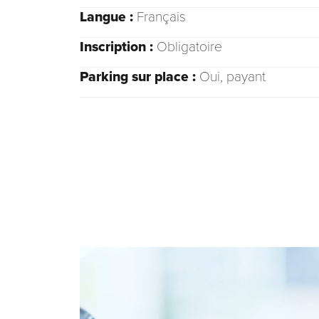
Langue :
Français
Inscription :
Obligatoire
Parking sur place :
Oui, payant