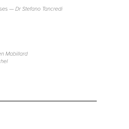
rises —
Dr Stefano Tancredi
en Mabillard
hel