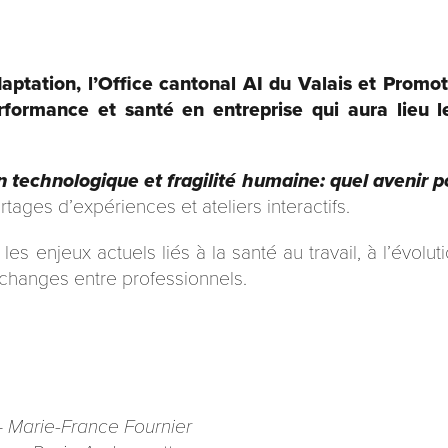
ptation, l’Office cantonal AI du Valais et Promot
rformance et santé en entreprise qui aura lieu 
 technologique et fragilité humaine: quel avenir po
tages d’expériences et ateliers interactifs.
les enjeux actuels liés à la santé au travail, à l’évolu
 échanges entre professionnels.
—
Marie-France Fournier