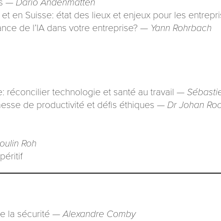
ns —
Dario Andenmatten
t en Suisse: état des lieux et enjeux pour les entrep
nce de l’IA dans votre entreprise? —
Yann Rohrbach
réconcilier technologie et santé au travail —
Sébasti
omesse de productivité et défis éthiques —
Dr Johan Roc
oulin Roh
éritif
de la sécurité —
Alexandre Comby