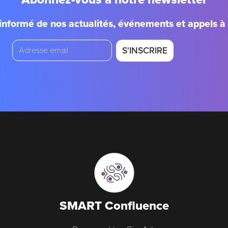
informé de nos actualités, événements et appels à 
email
SMART Confluence