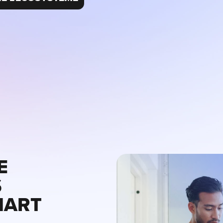
E
S
MART