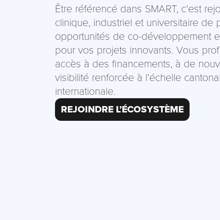
Être référencé dans SMART, c’est rej
clinique, industriel et universitaire d
opportunités de co-développement 
pour vos projets innovants. Vous pro
accès à des financements, à de nou
visibilité renforcée à l’échelle cantona
internationale.
REJOINDRE L’ÉCOSYSTÈME