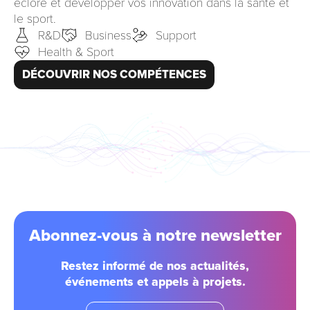
éclore et développer vos innovation dans la santé et
le sport.
R&D
Business
Support
Health & Sport
DÉCOUVRIR NOS COMPÉTENCES
Abonnez-vous à notre newsletter
Restez informé de nos actualités,
événements et appels à projets.
email